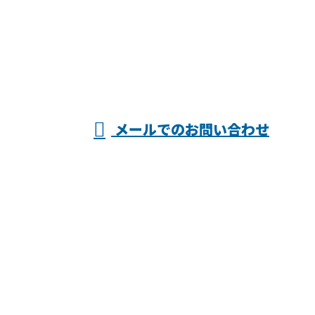
025-546-7036
株式会社渡
営業時間／7：00～19：00 ※営業電話お断り
メールでのお問い合わせ
邊塗装
ホーム
業務案内
各種募集
会社概要
ブログ
オンラインお見積り